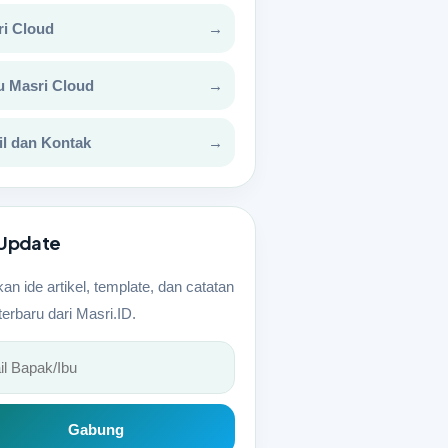
i Cloud
→
u Masri Cloud
→
il dan Kontak
→
i Update
an ide artikel, template, dan catatan
 terbaru dari Masri.ID.
Gabung