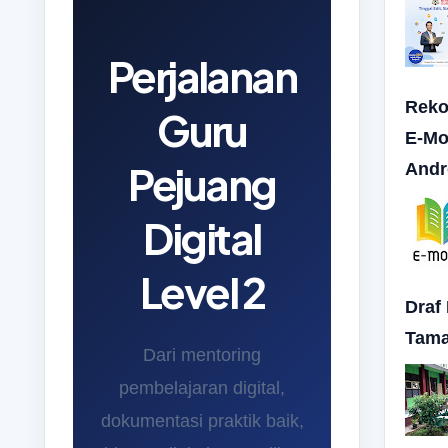
Perjalanan
Reko
Guru
E-Mo
Pejuang
Andr
Digital
Level 2
Draf
Tama
Dari mentoring
pembelajaran digital,
dokumentasi praktik baik,