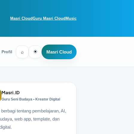
Masri Cloud
Guru Masri Cloud
Music
☀
Profil
⌕
Masri Cloud
Masri.ID
Guru Seni Budaya • Kreator Digital
berbagi tentang pembelajaran, AI,
udaya, web app, template, dan
igital.