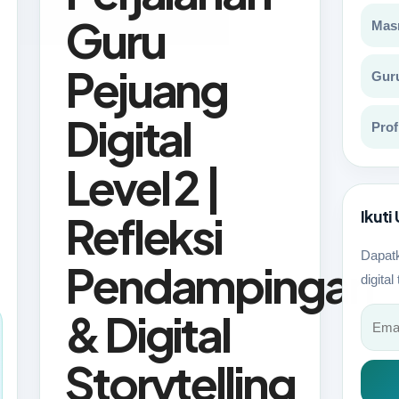
Guru
Masr
Pejuang
Gur
Digital
Prof
Level 2 |
Ikut
Refleksi
Dapatk
Pendampingan
digital
& Digital
Storytelling