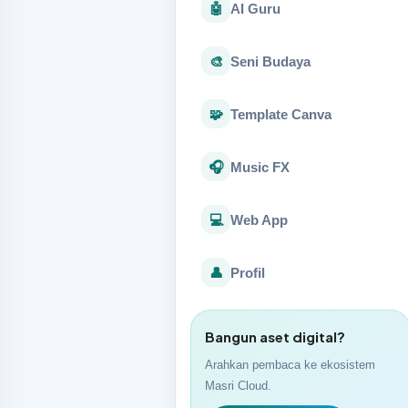
🤖
AI Guru
🎨
Seni Budaya
🧩
Template Canva
🎧
Music FX
💻
Web App
👤
Profil
Bangun aset digital?
Arahkan pembaca ke ekosistem
Masri Cloud.