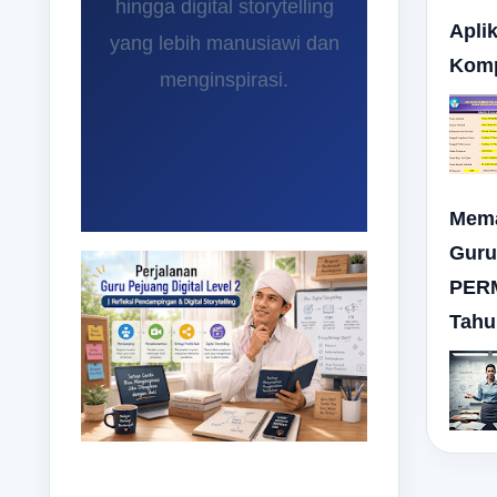
hingga digital storytelling
Aplik
yang lebih manusiawi dan
Komp
menginspirasi.
Mema
Guru
PER
Tahu