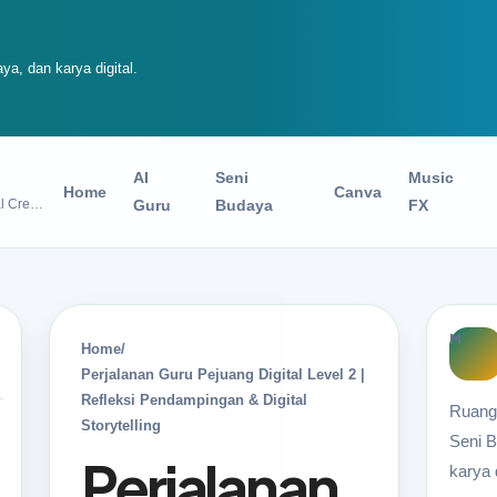
ya, dan karya digital.
AI
Seni
Music
Home
Canva
Guru • AI • Seni Budaya • Digital Creator
Guru
Budaya
FX
M
Home
/
Perjalanan Guru Pejuang Digital Level 2 |
Refleksi Pendampingan & Digital
Ruang 
Storytelling
Seni B
Perjalanan
karya d