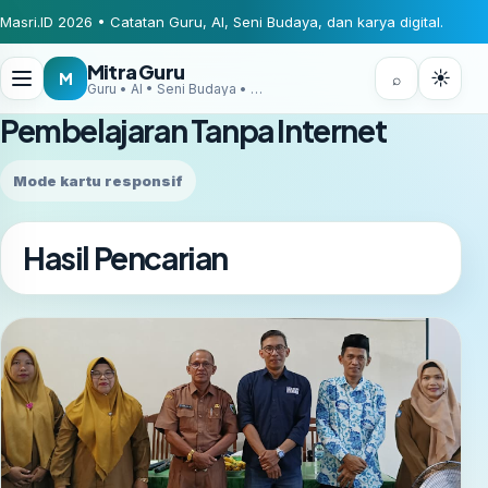
Masri.ID 2026 • Catatan Guru, AI, Seni Budaya, dan karya digital.
Mitra Guru
☀
M
⌕
Guru • AI • Seni Budaya • Digital Creator
Pembelajaran Tanpa Internet
Mode kartu responsif
Hasil Pencarian