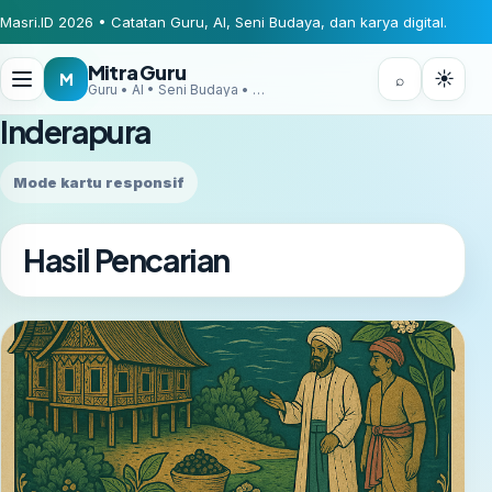
Masri.ID 2026 • Catatan Guru, AI, Seni Budaya, dan karya digital.
Mitra Guru
☀
M
⌕
Guru • AI • Seni Budaya • Digital Creator
Inderapura
Mode kartu responsif
Hasil Pencarian