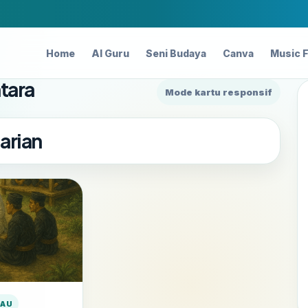
Home
AI Guru
Seni Budaya
Canva
Music 
tara
Mode kartu responsif
arian
BAU