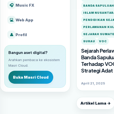
🎧
Music FX
BANDA SAPULUA
ISLAM NUSANTAR
💻
Web App
PENDIDIKAN SEJ
PERLAWANAN KU
👤
Profil
SEJARAH SUMATE
SURAU
VOC
Sejarah Perl
Bangun aset digital?
Banda Sapulu
Arahkan pembaca ke ekosistem
Terhadap VO
Masri Cloud.
Strategi Adat
Buka Masri Cloud
April 21, 2025
Artikel Lama →