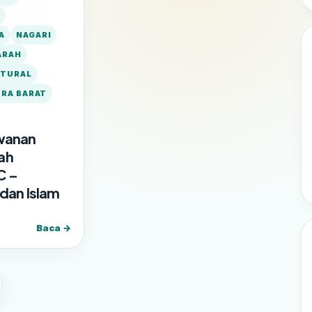
H
A
NAGARI
ARAH
LTURAL
RA BARAT
awanan
ah
C –
 dan Islam
Baca →