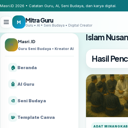
Masri.ID 2026 • Catatan Guru, AI, Seni Budaya, dan karya digital.
Mitra Guru
M
Guru • AI • Seni Budaya • Digital Creator
Islam Nusan
Masri.ID
M
Guru Seni Budaya • Kreator AI
Hasil Penc
🏠
Beranda
🤖
AI Guru
🎨
Seni Budaya
🧩
Template Canva
ADAT MINANGKA