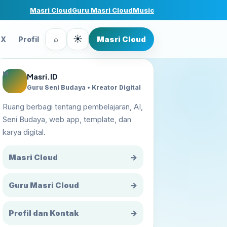
Masri Cloud
Guru Masri Cloud
Music
☀
⌕
Masri Cloud
FX
Profil
M
Masri.ID
Guru Seni Budaya • Kreator Digital
Ruang berbagi tentang pembelajaran, AI,
Seni Budaya, web app, template, dan
karya digital.
Masri Cloud
→
Guru Masri Cloud
→
Profil dan Kontak
→