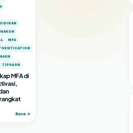
N
DIDIKAN
ANAKUN
AL
MFA
THENTICATION
NASN
TIPSASN
kap MFA di
tivasi,
 dan
rangkat
Baca →