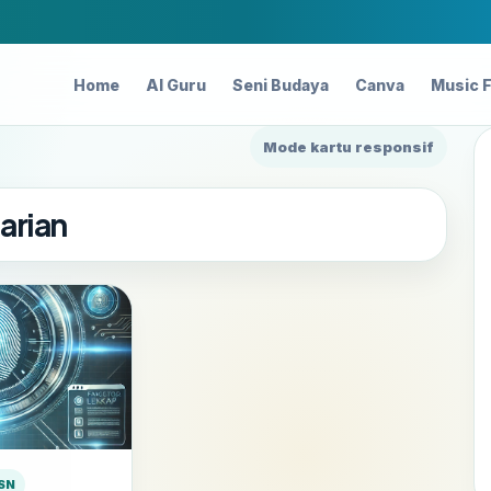
Home
AI Guru
Seni Budaya
Canva
Music 
Mode kartu responsif
arian
SN