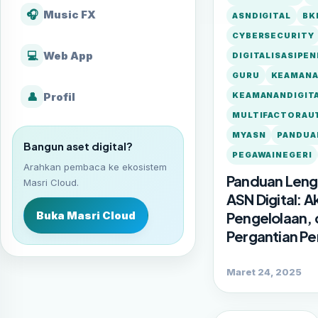
🎧
Music FX
ASNDIGITAL
BK
CYBERSECURITY
💻
Web App
DIGITALISASIPEN
GURU
KEAMAN
👤
Profil
KEAMANANDIGIT
MULTIFACTORAU
MYASN
PANDUA
Bangun aset digital?
PEGAWAINEGERI
Arahkan pembaca ke ekosistem
Panduan Leng
Masri Cloud.
ASN Digital: Ak
Buka Masri Cloud
Pengelolaan,
Pergantian Pe
Maret 24, 2025