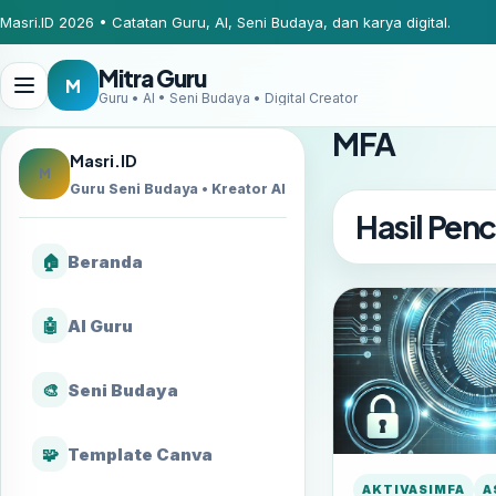
Masri.ID 2026 • Catatan Guru, AI, Seni Budaya, dan karya digital.
Mitra Guru
M
Guru • AI • Seni Budaya • Digital Creator
MFA
Masri.ID
M
Guru Seni Budaya • Kreator AI
Hasil Penc
🏠
Beranda
🤖
AI Guru
🎨
Seni Budaya
🧩
Template Canva
AKTIVASIMFA
A