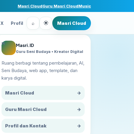
Masri Cloud
Guru Masri Cloud
Music
☀
⌕
Masri Cloud
FX
Profil
M
Masri.ID
Guru Seni Budaya • Kreator Digital
Ruang berbagi tentang pembelajaran, AI,
Seni Budaya, web app, template, dan
karya digital.
Masri Cloud
→
Guru Masri Cloud
→
Profil dan Kontak
→