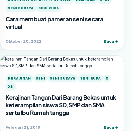
AUGMENTEDREALITYTUTORIAL
PAMERAN
SENI
SENI BUDAYA
SENI RUPA
Cara membuat pameran seni secara
virtual
Oktober 20, 2022
Baca →
KERAJINAN
SENI
SENI BUDAYA
SENI RUPA
X
XII
Kerajinan Tangan Dari Barang Bekas untuk
keterampilan siswa SD,SMP dan SMA
serta Ibu Rumah tangga
Februari 21, 2018
Baca →