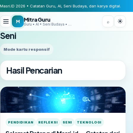
Masri.ID 2026 • Catatan Guru, AI, Seni Budaya, dan karya digital.
Mitra Guru
☀
M
⌕
Guru • AI • Seni Budaya • Digital Creator
Seni
Mode kartu responsif
Hasil Pencarian
PENDIDIKAN
REFLEKSI
SENI
TEKNOLOGI