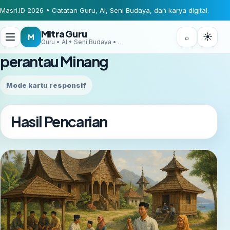
Masri.ID 2026 • Catatan Guru, AI, Seni Budaya, dan karya digital.
Mitra Guru
☀
M
⌕
Guru • AI • Seni Budaya • Digital Creator
perantau Minang
Mode kartu responsif
Hasil Pencarian