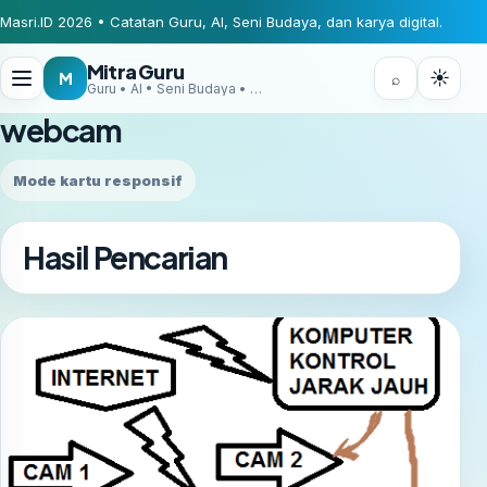
Masri.ID 2026 • Catatan Guru, AI, Seni Budaya, dan karya digital.
Mitra Guru
☀
M
⌕
Guru • AI • Seni Budaya • Digital Creator
webcam
Mode kartu responsif
Hasil Pencarian