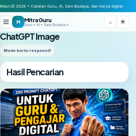
Masri.ID 2026 • Catatan Guru, AI, Seni Budaya, dan karya digital.
Mitra Guru
☀
M
⌕
Guru • AI • Seni Budaya • Digital Creator
ChatGPT Image
Mode kartu responsif
Hasil Pencarian