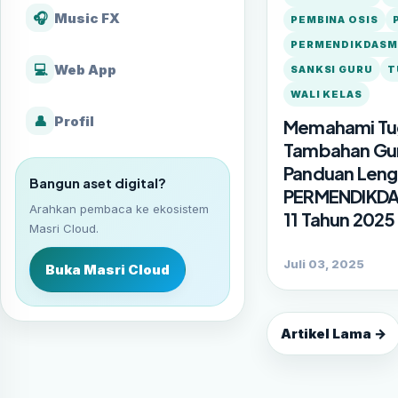
🎧
Music FX
PEMBINA OSIS
PERMENDIKDASME
💻
Web App
SANKSI GURU
T
WALI KELAS
👤
Profil
Memahami Tu
Tambahan Gu
Panduan Len
Bangun aset digital?
PERMENDIKDA
Arahkan pembaca ke ekosistem
11 Tahun 2025
Masri Cloud.
Juli 03, 2025
Buka Masri Cloud
Artikel Lama →