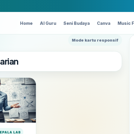
Home
AI Guru
Seni Budaya
Canva
Music 
Mode kartu responsif
arian
EPALA LAB