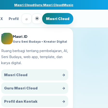
Masri Cloud
Guru Masri Cloud
Music
☀
⌕
Masri Cloud
FX
Profil
M
Masri.ID
Guru Seni Budaya • Kreator Digital
Ruang berbagi tentang pembelajaran, AI,
Seni Budaya, web app, template, dan
karya digital.
Masri Cloud
→
Guru Masri Cloud
→
Profil dan Kontak
→