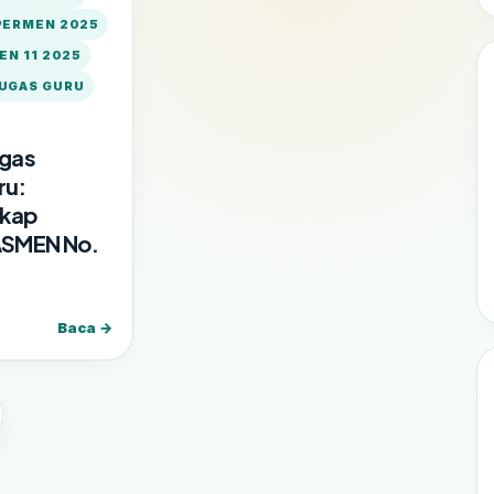
PERMEN 2025
N 11 2025
UGAS GURU
gas
ru:
gkap
SMEN No.
Baca →