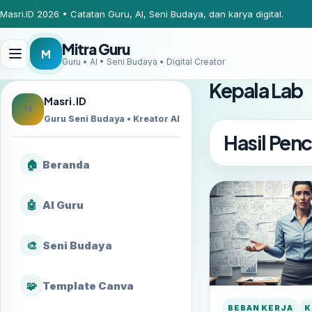
Masri.ID 2026 • Catatan Guru, AI, Seni Budaya, dan karya digital.
Mitra Guru
M
Guru • AI • Seni Budaya • Digital Creator
Kepala Lab
Masri.ID
M
Guru Seni Budaya • Kreator AI
Hasil Penc
🏠
Beranda
🤖
AI Guru
🎨
Seni Budaya
🧩
Template Canva
BEBAN KERJA
K