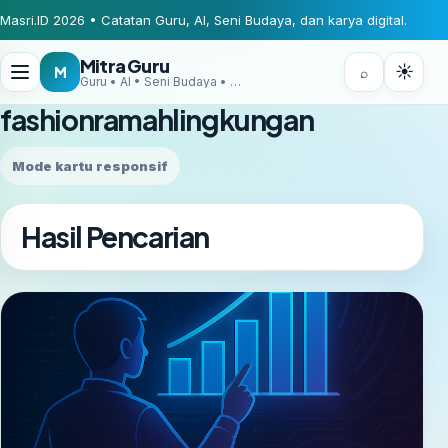
Masri.ID 2026 • Catatan Guru, AI, Seni Budaya, dan karya digital.
Mitra Guru
☀
M
⌕
Guru • AI • Seni Budaya • Digital Creator
fashionramahlingkungan
Mode kartu responsif
Hasil Pencarian