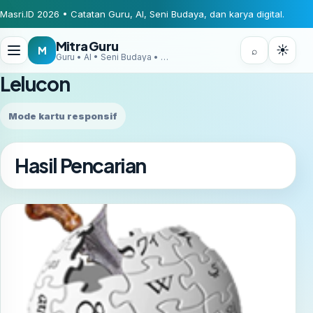
Masri.ID 2026 • Catatan Guru, AI, Seni Budaya, dan karya digital.
Mitra Guru
☀
M
⌕
Guru • AI • Seni Budaya • Digital Creator
Lelucon
Mode kartu responsif
Hasil Pencarian