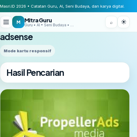
Masri.ID 2026 • Catatan Guru, AI, Seni Budaya, dan karya digital.
Mitra Guru
☀
M
⌕
Guru • AI • Seni Budaya • Digital Creator
adsense
Mode kartu responsif
Hasil Pencarian