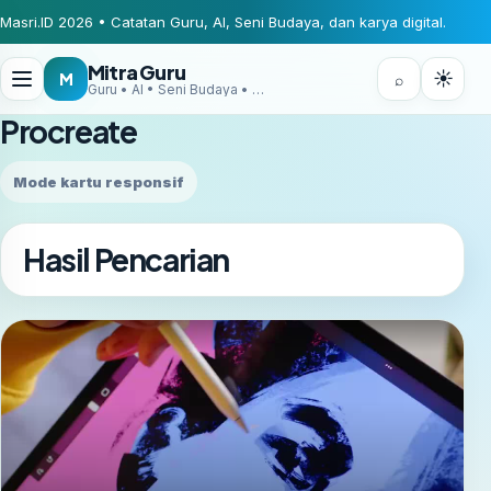
Masri.ID 2026 • Catatan Guru, AI, Seni Budaya, dan karya digital.
Mitra Guru
☀
M
⌕
Guru • AI • Seni Budaya • Digital Creator
Procreate
Mode kartu responsif
Hasil Pencarian