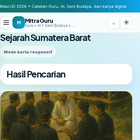
Masri.ID 2026 • Catatan Guru, AI, Seni Budaya, dan karya digital.
Mitra Guru
☀
M
⌕
Guru • AI • Seni Budaya • Digital Creator
Sejarah Sumatera Barat
Mode kartu responsif
Hasil Pencarian