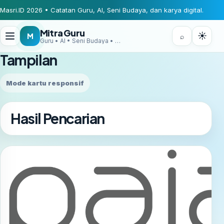
Masri.ID 2026 • Catatan Guru, AI, Seni Budaya, dan karya digital.
Mitra Guru
☀
M
⌕
Guru • AI • Seni Budaya • Digital Creator
Tampilan
Mode kartu responsif
Hasil Pencarian