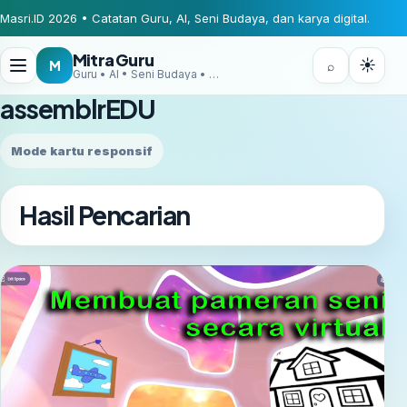
Masri.ID 2026 • Catatan Guru, AI, Seni Budaya, dan karya digital.
Mitra Guru
☀
M
⌕
Guru • AI • Seni Budaya • Digital Creator
assemblrEDU
Mode kartu responsif
Hasil Pencarian