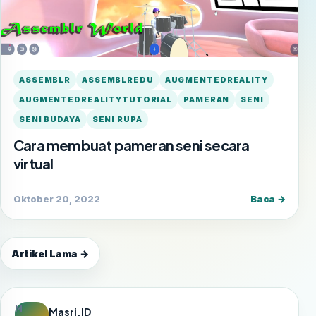
ASSEMBLR
ASSEMBLREDU
AUGMENTEDREALITY
AUGMENTEDREALITYTUTORIAL
PAMERAN
SENI
SENI BUDAYA
SENI RUPA
Cara membuat pameran seni secara
virtual
Oktober 20, 2022
Baca →
Artikel Lama →
M
Masri.ID