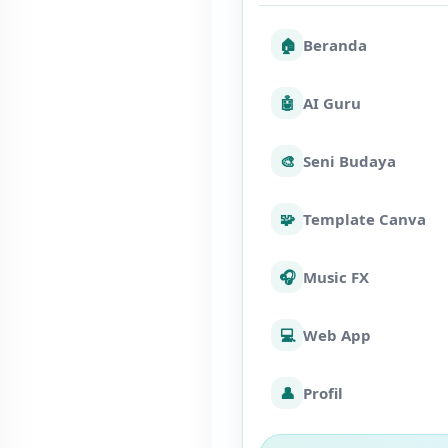
🏠
Beranda
🤖
AI Guru
🎨
Seni Budaya
🧩
Template Canva
🎧
Music FX
💻
Web App
👤
Profil