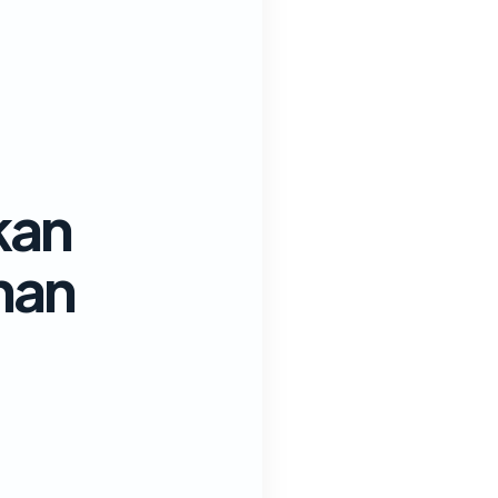
kan
nan