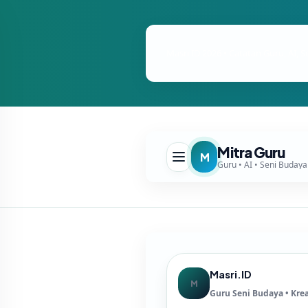
Masri.ID 2026 • Catatan Guru, AI, S
Mitra Guru
M
Masri.ID
M
Guru Seni Budaya • Krea