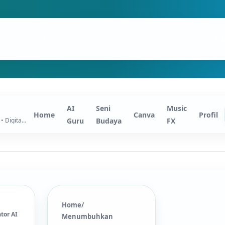
eni Budaya, dan karya digital.
Ma
AI
Seni
Music
Home
Canva
Profil
Guru • AI • Seni Budaya • Digital Creator
Guru
Budaya
FX
Home
/
tor AI
Menumbuhkan