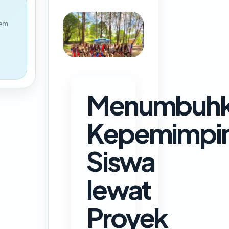
tem
Menumbuh
Kepemimpi
Siswa
lewat
Proyek