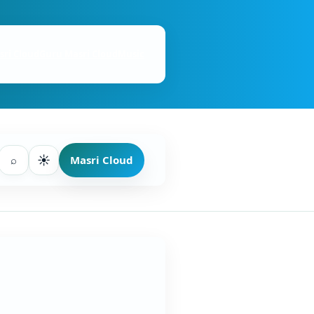
sri Cloud
Guru Masri Cloud
Music
☀
⌕
Masri Cloud