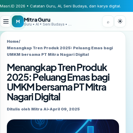
Masri.ID 2026 • Catatan Guru, AI, Seni Budaya, dan karya digital.
Mitra Guru
☀
M
⌕
Guru • AI • Seni Budaya • Digital Creator
Home
/
Menangkap Tren Produk 2025: Peluang Emas bagi
UMKM bersama PT Mitra Nagari Digital
Menangkap Tren Produk
2025: Peluang Emas bagi
UMKM bersama PT Mitra
Nagari Digital
Ditulis oleh Mitra Ai
•
April 09, 2025