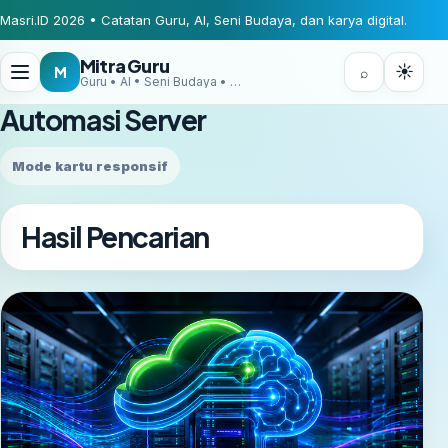
Masri.ID 2026 • Catatan Guru, AI, Seni Budaya, dan karya digital.
Mitra Guru
☀
M
⌕
Guru • AI • Seni Budaya • Digital Creator
Automasi Server
Mode kartu responsif
Hasil Pencarian