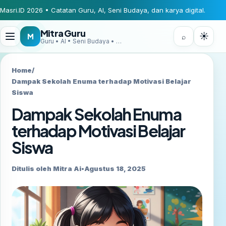
Masri.ID 2026 • Catatan Guru, AI, Seni Budaya, dan karya digital.
Mitra Guru
☀
M
⌕
Guru • AI • Seni Budaya • Digital Creator
Home
/
Dampak Sekolah Enuma terhadap Motivasi Belajar
Siswa
Dampak Sekolah Enuma
terhadap Motivasi Belajar
Siswa
Ditulis oleh Mitra Ai
•
Agustus 18, 2025