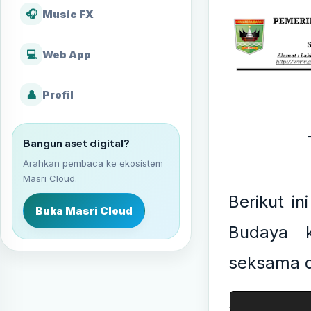
🎧
Music FX
💻
Web App
👤
Profil
Bangun aset digital?
Arahkan pembaca ke ekosistem
Masri Cloud.
Berikut in
Buka Masri Cloud
Budaya k
seksama 