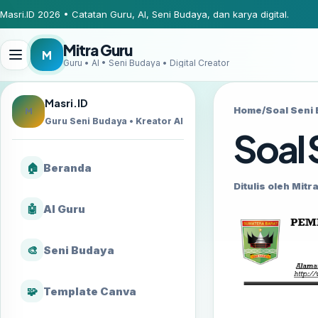
Masri.ID 2026 • Catatan Guru, AI, Seni Budaya, dan karya digital.
Mitra Guru
M
Guru • AI • Seni Budaya • Digital Creator
Masri.ID
Home
/
Soal Seni 
M
Guru Seni Budaya • Kreator AI
Soal 
🏠
Beranda
Ditulis oleh Mitra
🤖
AI Guru
🎨
Seni Budaya
🧩
Template Canva