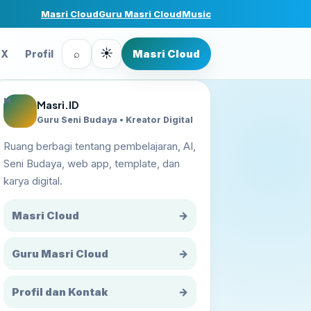
Masri Cloud
Guru Masri Cloud
Music
☀
⌕
Masri Cloud
FX
Profil
M
Masri.ID
Guru Seni Budaya • Kreator Digital
Ruang berbagi tentang pembelajaran, AI,
Seni Budaya, web app, template, dan
karya digital.
Masri Cloud
→
Guru Masri Cloud
→
Profil dan Kontak
→