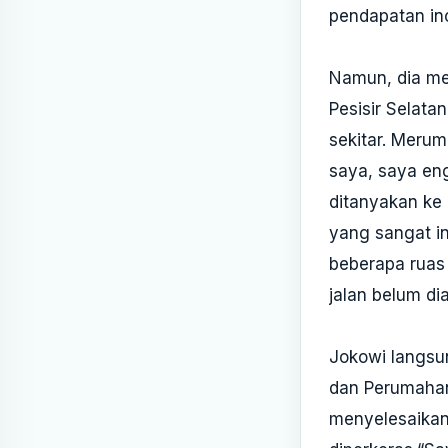
pendapatan inc
Namun, dia me
Pesisir Selat
sekitar. Meru
saya, saya eng
ditanyakan ke
yang sangat in
beberapa ruas 
jalan belum di
Jokowi langsu
dan Perumahan
menyelesaikan