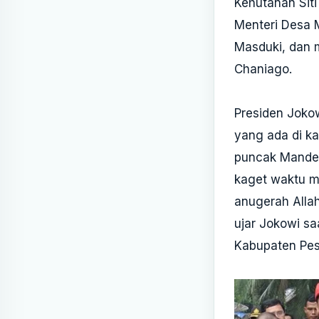
Kehutanan Siti
Menteri Desa M
Masduki, dan 
Chaniago.
Presiden Joko
yang ada di ka
puncak Mandeh
kaget waktu ma
anugerah Allah
ujar Jokowi s
Kabupaten Pesi