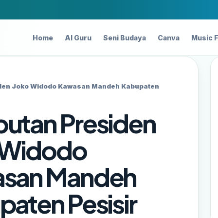
Home
AI Guru
Seni Budaya
Canva
Music 
den Joko Widodo Kawasan Mandeh Kabupaten
utan Presiden
 Widodo
san Mandeh
aten Pesisir