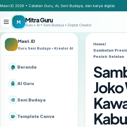
Masri.ID 2026 • Catatan Guru, AI, Seni Budaya, dan karya digital.
Mitra Guru
M
Guru • AI • Seni Budaya • Digital Creator
Masri.ID
Home
/
M
Guru Seni Budaya • Kreator AI
Sambutan Presi
Pesisir Selatan
Samb
🏠
Beranda
Joko
🤖
AI Guru
Kawa
🎨
Seni Budaya
Kabup
🧩
Template Canva