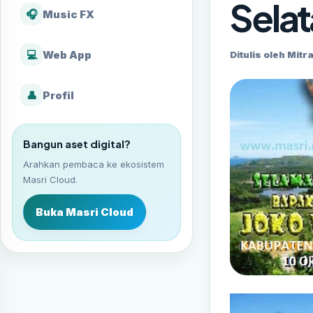
Sela
🎧
Music FX
💻
Web App
Ditulis oleh Mitra
👤
Profil
Bangun aset digital?
Arahkan pembaca ke ekosistem
Masri Cloud.
Buka Masri Cloud