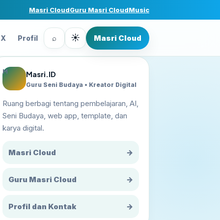
Masri Cloud
Guru Masri Cloud
Music
☀
⌕
Masri Cloud
FX
Profil
M
Masri.ID
Guru Seni Budaya • Kreator Digital
Ruang berbagi tentang pembelajaran, AI,
Seni Budaya, web app, template, dan
karya digital.
Masri Cloud
→
Guru Masri Cloud
→
Profil dan Kontak
→