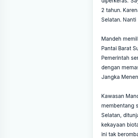
diperkeras.“Sa
2 tahun. Karena
Selatan. Nanti 
Mandeh memilik
Pantai Barat S
Pemerintah se
dengan memas
Jangka Meneng
Kawasan Mand
membentang sel
Selatan, ditun
kekayaan biota
ini tak beromb